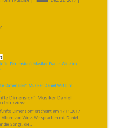
Florian Puschke
|
Dez. 22, 2017
|

0
ws
fte Dimension“: Musiker Daniel Wirtz im
w
nfte Dimension“: Musiker Daniel
m Interview
 fünfte Dimension“ erscheint am 17.11.2017
 Album von Wirtz. Wir sprachen mit Daniel
r die Songs, die...