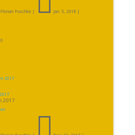


Florian Puschke
|
Jan. 5, 2018
|

0
2017
n 2017
sen

