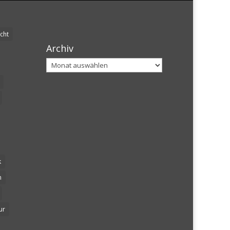
cht
Archiv
Archiv
k
n
ur