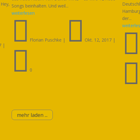
 Hey,
Deutschl
Songs beinhalten. Und weil...
Hamburg,
weiterlesen


der...
weiterle
Florian Puschke
|
Okt. 12, 2017
|
7
|

0
mehr laden ...