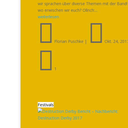
wir sprachen über diverse Themen mit der Band!
wo erwischen wir euch? Ollrich:...
weiterlesen


Florian Puschke
|
Okt. 24, 201

1
Festivals