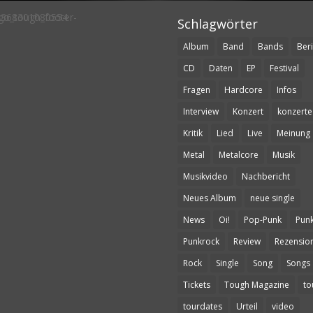
Schlagwörter
Album
Band
Bands
Beri
CD
Daten
EP
Festival
Fragen
Hardcore
Infos
Interview
Konzert
konzerte
Kritik
Lied
Live
Meinung
Metal
Metalcore
Musik
Musikvideo
Nachbericht
Neues Album
neue single
News
Oi!
Pop-Punk
Pun
Punkrock
Review
Rezensio
Rock
Single
Song
Songs
Tickets
Tough Magazine
to
tourdates
Urteil
video