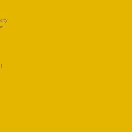
arty
on
|