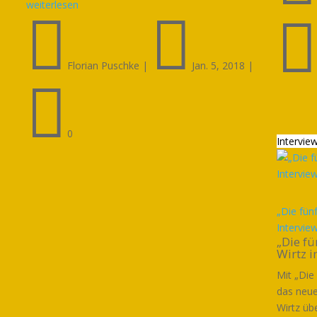
weiterlesen


Florian Puschke
|
Jan. 5, 2018
|

0
Intervie
„Die fün
Intervie
„Die fü
Wirtz i
Mit „Die
das neue
Wirtz übe