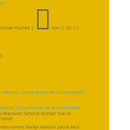
sen


Florian Puschke
|
Nov. 2, 2017
|

0
Manson: Schock-Rocker live in Deutschland
 Manson: Schock-Rocker live in
hland
mber kommt Marilyn Manson zurück nach