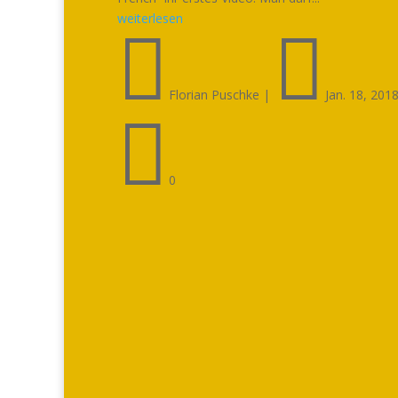
weiterlesen


Florian Puschke
|
Jan. 18, 201

0