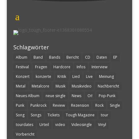
Schlagwörter
Album
Band
Bands
Bericht
CD
Daten
EP
Festival
Fragen
Hardcore
Infos
Interview
Konzert
konzerte
Kritik
Lied
Live
Meinung
Metal
Metalcore
Musik
Musikvideo
Nachbericht
Neues Album
neue single
News
Oi!
Pop-Punk
Punk
Punkrock
Review
Rezension
Rock
Single
Song
Songs
Tickets
Tough Magazine
tour
tourdates
Urteil
video
Videosingle
Vinyl
Vorbericht