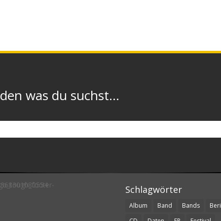
n was du suchst...
Schlagwörter
Album
Band
Bands
Beri
CD
Daten
EP
Festival