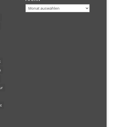
Archiv
k
n
ur
t