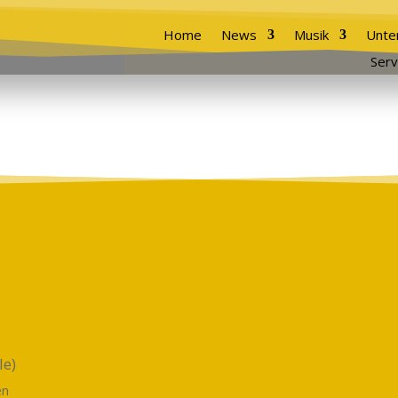
Home
News
Musik
Unte
Serv
le)
en