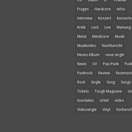
Fragen
Hardcore
Infos
Interview
Konzert
konzerte
Kritik
Lied
Live
Meinung
Metal
Metalcore
Musik
Musikvideo
Nachbericht
Neues Album
neue single
News
Oi!
Pop-Punk
Pun
Punkrock
Review
Rezensio
Rock
Single
Song
Songs
Tickets
Tough Magazine
to
tourdates
Urteil
video
Videosingle
Vinyl
Vorberich