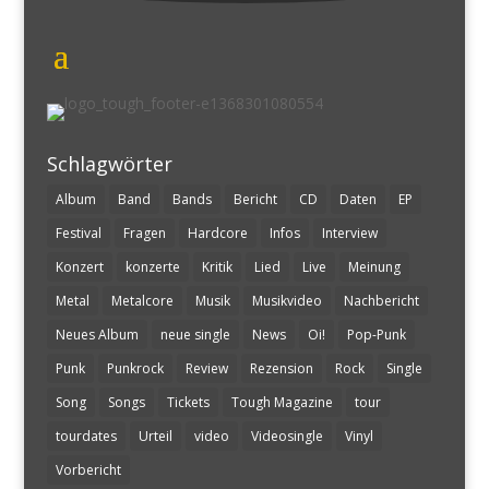
Schlagwörter
Album
Band
Bands
Bericht
CD
Daten
EP
Festival
Fragen
Hardcore
Infos
Interview
Konzert
konzerte
Kritik
Lied
Live
Meinung
Metal
Metalcore
Musik
Musikvideo
Nachbericht
Neues Album
neue single
News
Oi!
Pop-Punk
Punk
Punkrock
Review
Rezension
Rock
Single
Song
Songs
Tickets
Tough Magazine
tour
tourdates
Urteil
video
Videosingle
Vinyl
Vorbericht