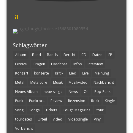
Schlagwörter
Album
Band
Bands
Bericht
CD
Daten
EP
Festival
Fragen
Hardcore
Infos
Interview
Konzert
konzerte
Kritik
Lied
Live
Meinung
Metal
Metalcore
Musik
Musikvideo
Nachbericht
Neues Album
neue single
News
Oi!
Pop-Punk
Punk
Punkrock
Review
Rezension
Rock
Single
Song
Songs
Tickets
Tough Magazine
tour
tourdates
Urteil
video
Videosingle
Vinyl
Vorbericht