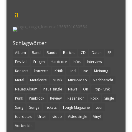
Schlagwörter
Album
Band
Bands
Bericht
CD
Daten
EP
Festival
Fragen
Hardcore
Infos
Interview
Konzert
konzerte
Kritik
Lied
Live
Meinung
Metal
Metalcore
Musik
Musikvideo
Nachbericht
Neues Album
neue single
News
Oi!
Pop-Punk
Punk
Punkrock
Review
Rezension
Rock
Single
Song
Songs
Tickets
Tough Magazine
tour
tourdates
Urteil
video
Videosingle
Vinyl
Vorbericht