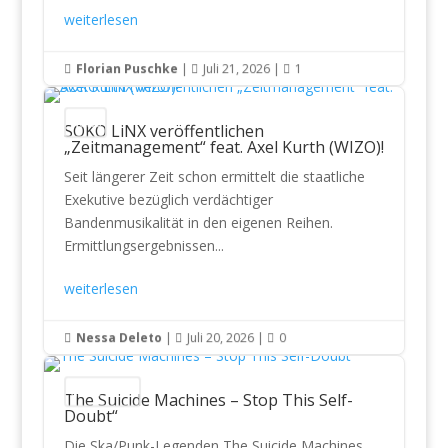
weiterlesen
Florian Puschke
|
Juli 21, 2026
|
1



News
SOKO LiNX veröffentlichen
„Zeitmanagement“ feat. Axel Kurth (WIZO)!
Seit längerer Zeit schon ermittelt die staatliche
Exekutive bezüglich verdächtiger
Bandenmusikalität in den eigenen Reihen.
Ermittlungsergebnissen...
weiterlesen
Nessa Deleto
|
Juli 20, 2026
|
0



CD Reviews
The Suicide Machines – Stop This Self-
Doubt“
Die Ska/Punk-Legenden The Suicide Machines