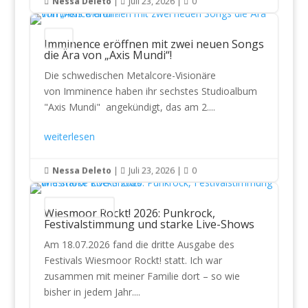
Nessa Deleto
|
Juli 23, 2026
|
0



News
Imminence eröffnen mit zwei neuen Songs
die Ära von „Axis Mundi“!
Die schwedischen Metalcore-Visionäre
von Imminence haben ihr sechstes Studioalbum
"Axis Mundi" angekündigt, das am 2....
weiterlesen
Nessa Deleto
|
Juli 23, 2026
|
0



Konzertberichte
Wiesmoor Rockt! 2026: Punkrock,
Festivalstimmung und starke Live-Shows
Am 18.07.2026 fand die dritte Ausgabe des
Festivals Wiesmoor Rockt! statt. Ich war
zusammen mit meiner Familie dort – so wie
bisher in jedem Jahr....