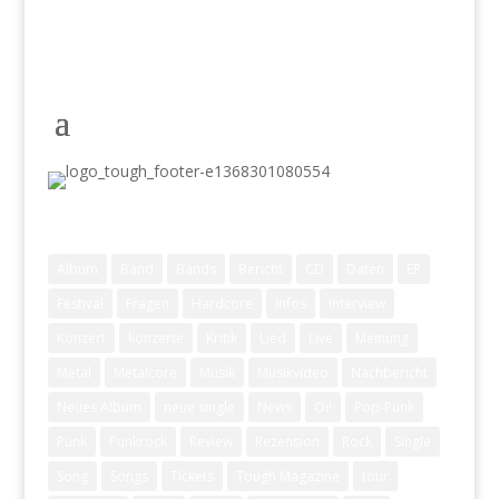
Schlagwörter
Album
Band
Bands
Bericht
CD
Daten
EP
Festival
Fragen
Hardcore
Infos
Interview
Konzert
konzerte
Kritik
Lied
Live
Meinung
Metal
Metalcore
Musik
Musikvideo
Nachbericht
Neues Album
neue single
News
Oi!
Pop-Punk
Punk
Punkrock
Review
Rezension
Rock
Single
Song
Songs
Tickets
Tough Magazine
tour