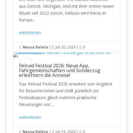
aus Detroit, Michigan, sind mit ihrer ersten neuen
Musik seit 2022 zurück. Exklusiv wird hierzu in
Europa...
weiterlesen
Nessa Deleto
|
Juli 20, 2026
|
0



News
Reload Festival 2026: Neue App,
Fahrgemeinschaften und Sonderzug
erleichtern die Anreise!
Das Reload Festival 2026 erweitert sein Angebot
für Besucher:innen und stellt pünktlich zur
Festivalsaison gleich mehrere praktische
Neuerungen vor:...
weiterlesen
Nessa Deleto
|
Juli 19, 2026
|
0


