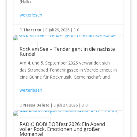
(Hallo...
weiterlesen
Thorsten
|
Juli 29, 2026
|
0



Festivals
Rock am See – Tender geht in die nächste
Runde!
Am 4. und 5. September 2026 verwandelt sich
das Strandbad Tenderingssee in Voerde erneut in
eine Bühne für Rockmusik, Gemeinschaft und...
weiterlesen
Nessa Deleto
|
Juli 27, 2026
|
0



Konzertberichte
RADIO BOB! BOBfest 2026: Ein Abend
voller Rock, Emotionen und großer
Momente!