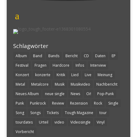
Schlagwörter
Album
Band
Bands
Bericht
CD
Daten
EP
Festival
Fragen
Hardcore
Infos
Interview
Konzert
konzerte
Kritik
Lied
Live
Meinung
Metal
Metalcore
Musik
Musikvideo
Nachbericht
Neues Album
neue single
News
Oi!
Pop-Punk
Punk
Punkrock
Review
Rezension
Rock
Single
Song
Songs
Tickets
Tough Magazine
tour
tourdates
Urteil
video
Videosingle
Vinyl
Vorbericht