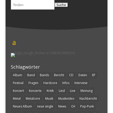
Suchen
nach:
Schlagwörter
Album
Band
Bands
Bericht
CD
Daten
EP
Festival
Fragen
Hardcore
Infos
Interview
Konzert
konzerte
Kritik
Lied
Live
Meinung
Metal
Metalcore
Musik
Musikvideo
Nachbericht
Neues Album
neue single
News
Oi!
Pop-Punk