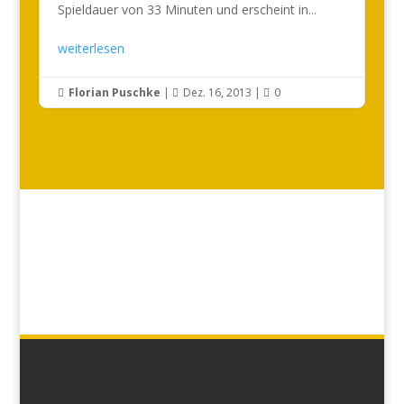
Spieldauer von 33 Minuten und erscheint in...
weiterlesen
Florian Puschke
|
Dez. 16, 2013
|
0


