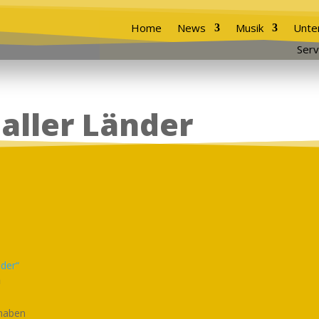
Home
News
Musik
Unte
Serv
 aller Länder
nder“
n
 haben