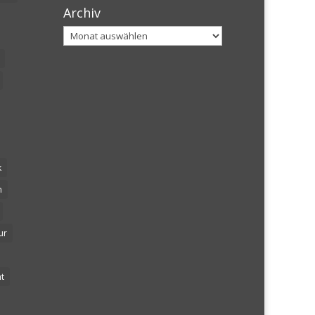
Archiv
Archiv
k
n
ur
t