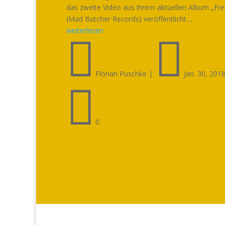
das zweite Video aus ihrem aktuellen Album „Frei
(Mad Butcher Records) veröffentlicht....
weiterlesen


Florian Puschke
|
Jan. 30, 201

0