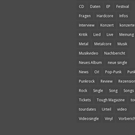
CD
Daten
EP
Festival
Fragen
Hardcore
Infos
Interview
Konzert
konzerte
Kritik
Lied
Live
Meinung
Metal
Metalcore
Musik
Musikvideo
Nachbericht
Neues Album
neue single
News
Oi!
Pop-Punk
Pun
Punkrock
Review
Rezensio
Rock
Single
Song
Songs
Tickets
Tough Magazine
to
tourdates
Urteil
video
Videosingle
Vinyl
Vorberich