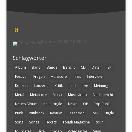
Schlagwörter
Album
Band
Bands
Bericht
CD
Daten
EP
Festival
Fragen
Hardcore
Infos
Interview
Konzert
konzerte
Kritik
Lied
Live
Meinung
Metal
Metalcore
Musik
Musikvideo
Nachbericht
Neues Album
neue single
News
Oi!
Pop-Punk
Punk
Punkrock
Review
Rezension
Rock
Single
Song
Songs
Tickets
Tough Magazine
tour
tourdates
Urteil
video
Videosingle
Vinyl