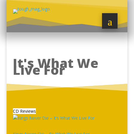
It's What We
Live For
CD Reviews
Kings Never Die – It’s What We Live For