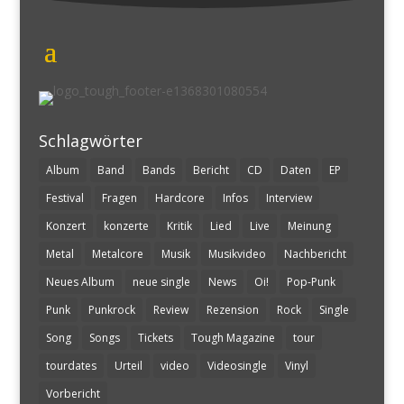
Schlagwörter
Album
Band
Bands
Bericht
CD
Daten
EP
Festival
Fragen
Hardcore
Infos
Interview
Konzert
konzerte
Kritik
Lied
Live
Meinung
Metal
Metalcore
Musik
Musikvideo
Nachbericht
Neues Album
neue single
News
Oi!
Pop-Punk
Punk
Punkrock
Review
Rezension
Rock
Single
Song
Songs
Tickets
Tough Magazine
tour
tourdates
Urteil
video
Videosingle
Vinyl
Vorbericht