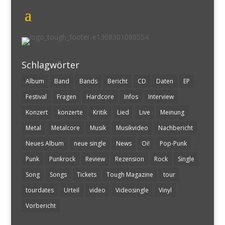
Schlagwörter
Album
Band
Bands
Bericht
CD
Daten
EP
Festival
Fragen
Hardcore
Infos
Interview
Konzert
konzerte
Kritik
Lied
Live
Meinung
Metal
Metalcore
Musik
Musikvideo
Nachbericht
Neues Album
neue single
News
Oi!
Pop-Punk
Punk
Punkrock
Review
Rezension
Rock
Single
Song
Songs
Tickets
Tough Magazine
tour
tourdates
Urteil
video
Videosingle
Vinyl
Vorbericht