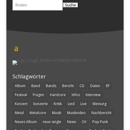
Suchen
nach:
Schlagwörter
Album
Band
Bands
Bericht
CD
Daten
EP
Festival
Fragen
Hardcore
Infos
Interview
Konzert
konzerte
Kritik
Lied
Live
Meinung
Metal
Metalcore
Musik
Musikvideo
Nachbericht
Neues Album
neue single
News
Oi!
Pop-Punk