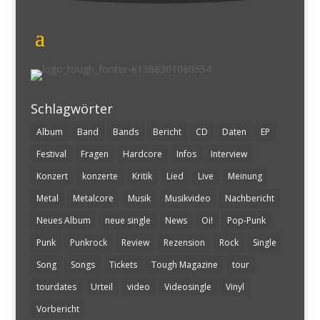
Schlagwörter
Album
Band
Bands
Bericht
CD
Daten
EP
Festival
Fragen
Hardcore
Infos
Interview
Konzert
konzerte
Kritik
Lied
Live
Meinung
Metal
Metalcore
Musik
Musikvideo
Nachbericht
Neues Album
neue single
News
Oi!
Pop-Punk
Punk
Punkrock
Review
Rezension
Rock
Single
Song
Songs
Tickets
Tough Magazine
tour
tourdates
Urteil
video
Videosingle
Vinyl
Vorbericht