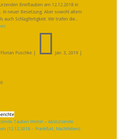
ürzenden Brieftauben am 12.12.2018 in
t. In neuer Besetzung. Aber sowohl altem
 auch Schlagfertigkeit. Wir trafen die...
sen


Florian Puschke
|
Jan. 3, 2019
|

0
erichte