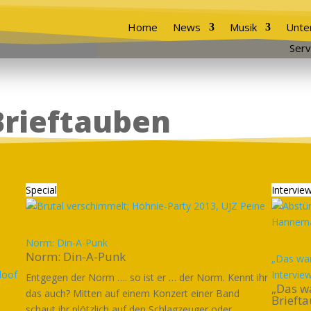
Home
News
Musik
Unte
Serv
Brieftauben
Special
Intervie
Norm: Din-A-Punk
Norm: Din-A-Punk
„Das war
doof
Intervie
Entgegen der Norm …. so ist er … der Norm. Kennt ihr
„Das wa
das auch? Mitten auf einem Konzert einer Band
Briefta
schaut ihr plötzlich auf den Schlagzeuger oder...