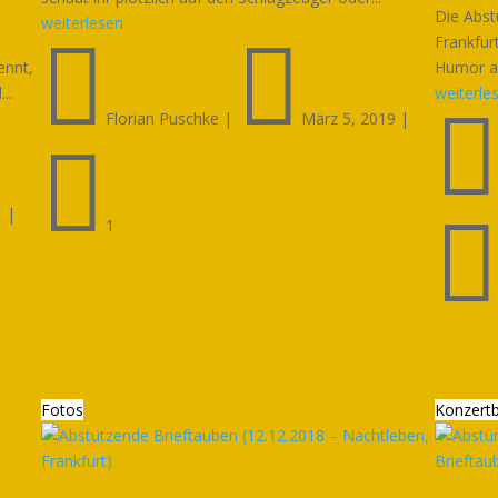
Die Abst
weiterlesen


Frankfur
ennt,
Humor als
..
weiterle
Florian Puschke
|
März 5, 2019
|

1
|
1
Fotos
Konzertb