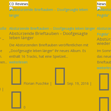
CD Reviews
News
roße
Abstürzende Brieftauben – Doofgesagte leben länger
Abstürze
Abstürzende Brieftauben – Doofgesagte
Pegida“
leben länger
“ –
Abstür
wieder
Die Abstürzenden Brieftauben veröffentlichen mit
ie
„Doofgesagte leben länger“ ihr neues Album. Es
Im Somme
n.
enthält 16 Tracks, hat eine Spielzeit...
das neu
en...
weiterlesen
Brieftau


weiterle
Florian Puschke
|
Sep. 19, 2016
|
8
|

0