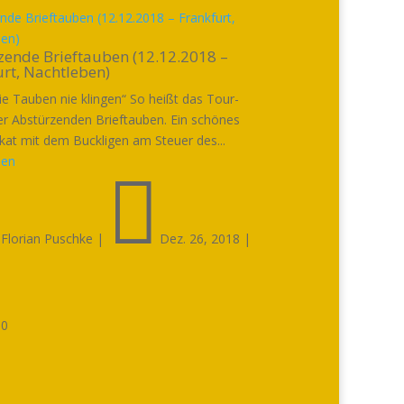
nde Brieftauben (12.12.2018 – Frankfurt,
ben)
zende Brieftauben (12.12.2018 –
rt, Nachtleben)
ie Tauben nie klingen“ So heißt das Tour-
r Abstürzenden Brieftauben. Ein schönes
kat mit dem Buckligen am Steuer des...
sen


Florian Puschke
|
Dez. 26, 2018
|

0