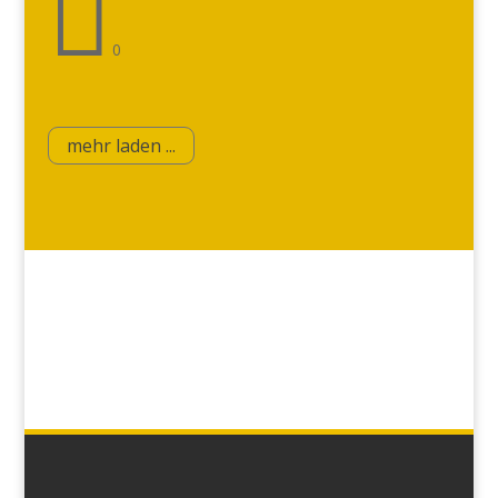

0
mehr laden ...