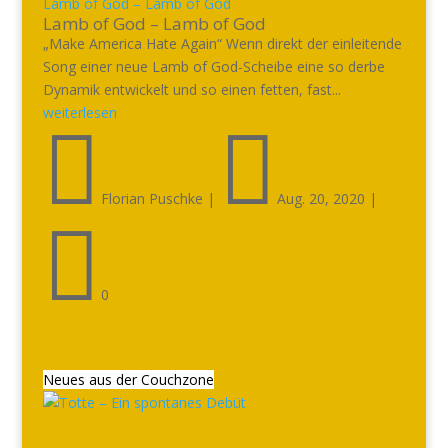
Lamb of God – Lamb of God
Lamb of God – Lamb of God
„Make America Hate Again“ Wenn direkt der einleitende
Song einer neue Lamb of God-Scheibe eine so derbe
Dynamik entwickelt und so einen fetten, fast...
weiterlesen


Florian Puschke
|
Aug. 20, 2020
|

0
Neues aus der Couchzone