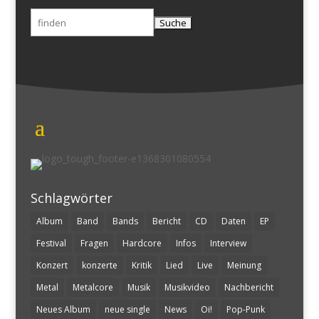
Suchen
nach:
Schlagwörter
Album
Band
Bands
Bericht
CD
Daten
EP
Festival
Fragen
Hardcore
Infos
Interview
Konzert
konzerte
Kritik
Lied
Live
Meinung
Metal
Metalcore
Musik
Musikvideo
Nachbericht
Neues Album
neue single
News
Oi!
Pop-Punk