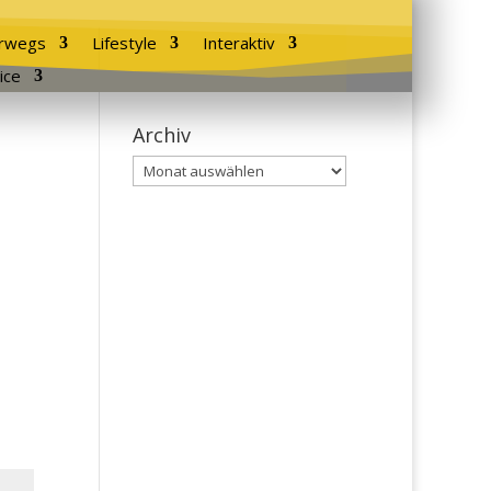
rwegs
Lifestyle
Interaktiv
ice
Archiv
Archiv