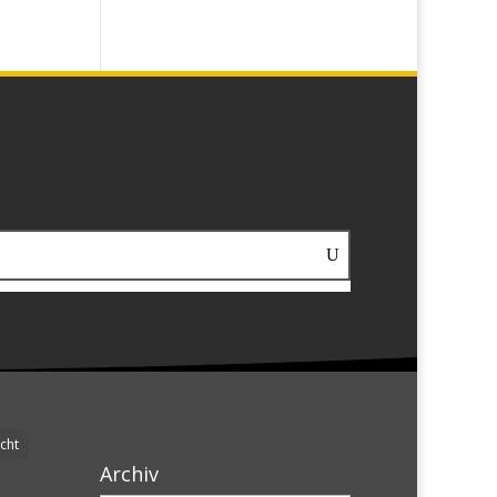
cht
Archiv