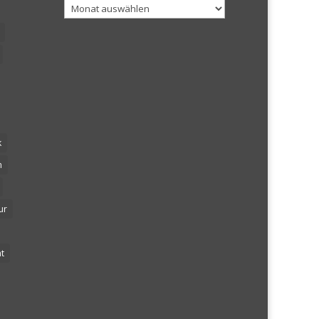
Archiv
k
n
ur
t