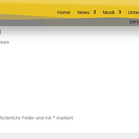
Home
News
Musik
Unte
Serv
n
tare
forderliche Felder sind mit
*
markiert