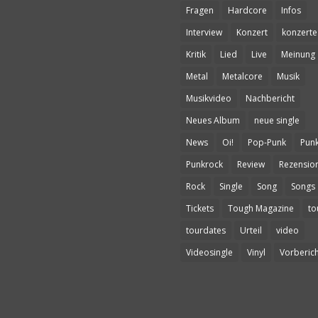
Fragen
Hardcore
Infos
Interview
Konzert
konzerte
Kritik
Lied
Live
Meinung
Metal
Metalcore
Musik
Musikvideo
Nachbericht
Neues Album
neue single
News
Oi!
Pop-Punk
Pun
Punkrock
Review
Rezensio
Rock
Single
Song
Songs
Tickets
Tough Magazine
to
tourdates
Urteil
video
Videosingle
Vinyl
Vorberich