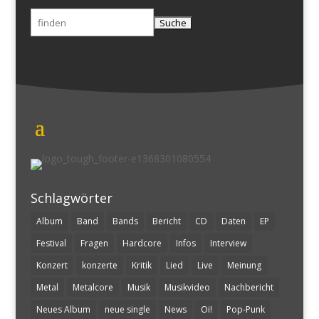
Suchen
nach:
Schlagwörter
Album
Band
Bands
Bericht
CD
Daten
EP
Festival
Fragen
Hardcore
Infos
Interview
Konzert
konzerte
Kritik
Lied
Live
Meinung
Metal
Metalcore
Musik
Musikvideo
Nachbericht
Neues Album
neue single
News
Oi!
Pop-Punk