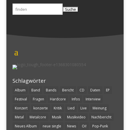
Suchen
nach:
Schlagwörter
Album
Band
Bands
Bericht
CD
Daten
EP
Festival
Fragen
Hardcore
Infos
Interview
Konzert
konzerte
Kritik
Lied
Live
Meinung
Metal
Metalcore
Musik
Musikvideo
Nachbericht
Neues Album
neue single
News
Oi!
Pop-Punk