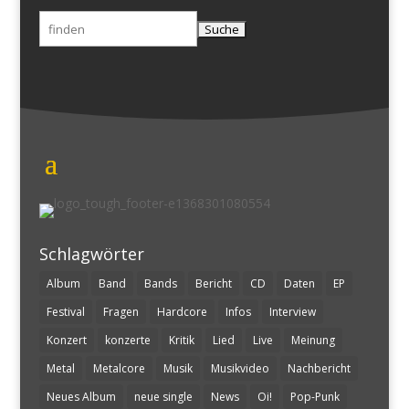
Suchen
nach:
Schlagwörter
Album
Band
Bands
Bericht
CD
Daten
EP
Festival
Fragen
Hardcore
Infos
Interview
Konzert
konzerte
Kritik
Lied
Live
Meinung
Metal
Metalcore
Musik
Musikvideo
Nachbericht
Neues Album
neue single
News
Oi!
Pop-Punk